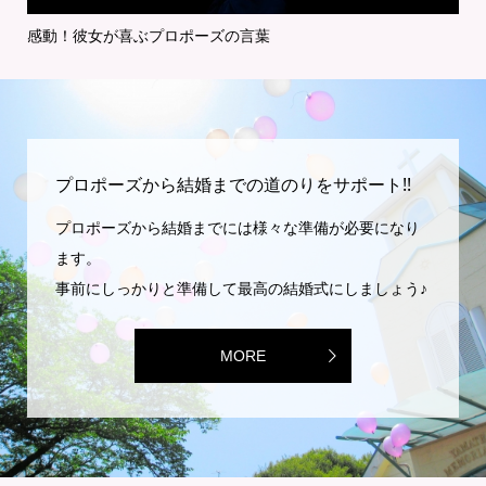
感動！彼女が喜ぶプロポーズの言葉
特
プロポーズから結婚までの道のりをサポート!!
プロポーズから結婚までには様々な準備が必要になり
ます。
事前にしっかりと準備して最高の結婚式にしましょう♪
MORE