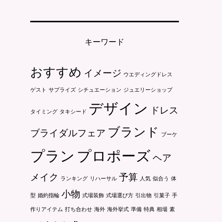
キーワード
おすすめ
イメージ
ウエディングドレス
ゲスト
サプライズ
シチュエーション
ジュエリーショップ
デザイン
ドレス
タイミング
タキシード
ブランド
ブライダルフェア
ブーケ
プラン
プロポーズ
ヘア
メイク
予算
ランキング
リハーサル
人気
似合う
体
小物
型
婚約指輪
式場装飾
式場選び方
引出物
引菓子
手
作りアイテム
打ち合わせ
海外
海外挙式
準備
特典
相場
素