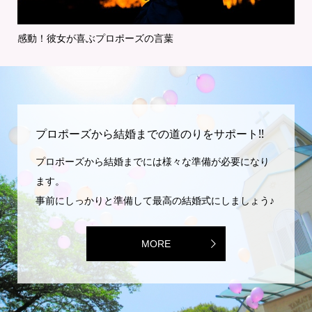
感動！彼女が喜ぶプロポーズの言葉
特
プロポーズから結婚までの道のりをサポート!!
プロポーズから結婚までには様々な準備が必要になり
ます。
事前にしっかりと準備して最高の結婚式にしましょう♪
MORE